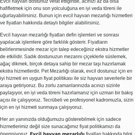
Evcil hayvan dostunuz vefat ettiğinde, acınızı az da olsa
hafifletmek için onu son yolculuğuna en iyi veda töreni ile
uğurlayabilirsiniz. Bunun için evcil hayvan mezarlığı hizmetleri
ve fiyatları hakkında detaylı bilgiler alabilirsiniz.
Evcil hayvan mezarlığı fiyatları defin işlemleri ve sonrası
yapılacak işlemlere göre farklılık gösterir. Fiyatların
belirlenmesinde mezar için talep edeceğiniz ekstra hizmetler
de etkilidir. Sadık dostunuzun mezarını çiçeklerle süslemek,
ağaç dikmek, birçok detaya sahip bir mezar taşı hazırlamak
ekstra hizmetlerdir. Pet Mezarlığı olarak, evcil dostunuz için en
iyi hizmeti en uygun fiyat politikası ile siz hayvan severlerle bir
araya getiriyoruz. Bu zorlu zamanlarınızda acınızı sizinle
paylaşıyor, en iyi veda töreni hazırlamanız için uzman bir bakış
açısı ile çalışıyoruz. Tecrübeli ve profesyonel kadromuzla, sizin
için en iyi hizmeti sunmaya çalışıyoruz.
Her an yanınızda olduğumuzu gösterebilmek için sadece
hizmetlerimiz değil size sunacağımız fiyat politikamızı da
Evcil hayvan mezarlığı
önemsiyoruz.
fiyatları hakkında bilgi