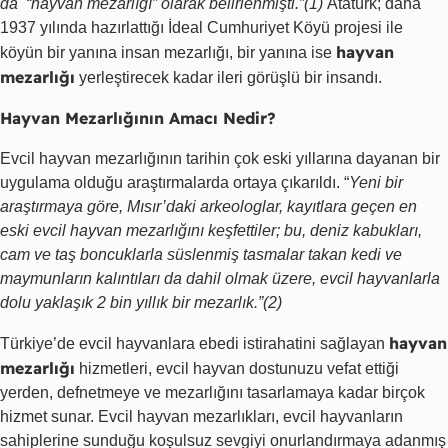
da “hayvan mezarlığı” olarak belirlenmişti.”(1)
Atatürk; daha
1937 yılında hazırlattığı İdeal Cumhuriyet Köyü projesi ile
hayvan
köyün bir yanına insan mezarlığı, bir yanına ise
mezarlığı
yerleştirecek kadar ileri görüşlü bir insandı.
Hayvan Mezarlığının Amacı Nedir?
Evcil hayvan mezarlığının tarihin çok eski yıllarına dayanan bir
uygulama olduğu araştırmalarda ortaya çıkarıldı. “
Yeni bir
araştırmaya göre, Mısır’daki arkeologlar, kayıtlara geçen en
eski evcil hayvan mezarlığını keşfettiler; bu, deniz kabukları,
cam ve taş boncuklarla süslenmiş tasmalar takan kedi ve
maymunların kalıntıları da dahil olmak üzere, evcil hayvanlarla
dolu yaklaşık 2 bin yıllık bir mezarlık.”(2)
hayvan
Türkiye’de evcil hayvanlara ebedi istirahatini sağlayan
mezarlığı
hizmetleri, evcil hayvan dostunuzu vefat ettiği
yerden, defnetmeye ve mezarlığını tasarlamaya kadar birçok
hizmet sunar. Evcil hayvan mezarlıkları, evcil hayvanların
sahiplerine sunduğu koşulsuz sevgiyi onurlandırmaya adanmış