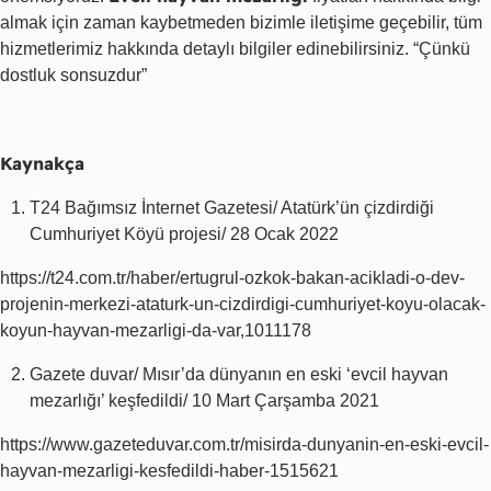
almak için zaman kaybetmeden bizimle iletişime geçebilir, tüm
hizmetlerimiz hakkında detaylı bilgiler edinebilirsiniz. “Çünkü
dostluk sonsuzdur”
Kaynakça
T24 Bağımsız İnternet Gazetesi/ Atatürk’ün çizdirdiği
Cumhuriyet Köyü projesi/ 28 Ocak 2022
https://t24.com.tr/haber/ertugrul-ozkok-bakan-acikladi-o-dev-
projenin-merkezi-ataturk-un-cizdirdigi-cumhuriyet-koyu-olacak-
koyun-hayvan-mezarligi-da-var,1011178
Gazete duvar/ Mısır’da dünyanın en eski ‘evcil hayvan
mezarlığı’ keşfedildi/ 10 Mart Çarşamba 2021
https://www.gazeteduvar.com.tr/misirda-dunyanin-en-eski-evcil-
hayvan-mezarligi-kesfedildi-haber-1515621